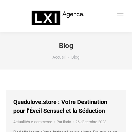
Blog
Vous êtes ici :
Accueil
Blog
Quedulove.store : Votre Destination
pour l’Éveil Sensuel et la Séduction
Actualités e-commerce
Par
ilario
26 décembre 2023