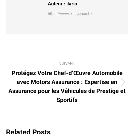
Auteur :
ilario
https://www.lxi-agence.fr/
Navigation
SUIVANT
article
Protégez Votre Chef-d’Œuvre Automobile
avec Motors Assurance : Expertise en
Article
Assurance pour les Véhicules de Prestige et
suivant
Sportifs
:
Related Posts